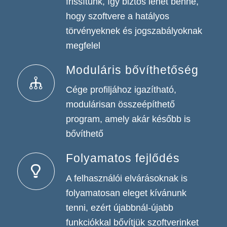
frissítünk, így biztos lehet benne,
hogy szoftvere a hatályos
törvényeknek és jogszabályoknak
megfelel
Moduláris bővíthetőség
Cége profiljához igazítható,
modulárisan összeépíthető
program, amely akár később is
bővíthető
Folyamatos fejlődés
A felhasználói elvárásoknak is
folyamatosan eleget kívánunk
tenni, ezért újabbnál-újabb
funkciókkal bővítjük szoftverinket