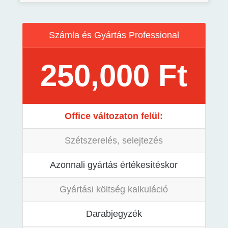
Számla és Gyártás Professional
250,000 Ft
Office változaton felül:
Szétszerelés, selejtezés
Azonnali gyártás értékesítéskor
Gyártási költség kalkuláció
Darabjegyzék