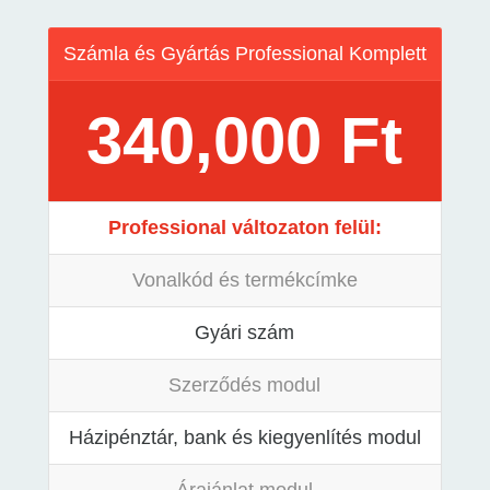
Számla és Gyártás Professional Komplett
340,000 Ft
Professional változaton felül:
Vonalkód és termékcímke
Gyári szám
Szerződés modul
Házipénztár, bank és kiegyenlítés modul