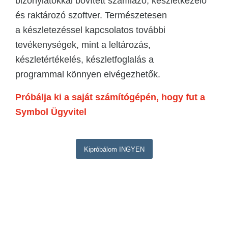
bizonylatokkal bővített számlázó, készletkezelő
és raktározó szoftver. Természetesen
a készletezéssel kapcsolatos további
tevékenységek, mint a leltározás,
készletértékelés, készletfoglalás a
programmal könnyen elvégezhetők.
Próbálja ki a saját számítógépén, hogy fut a
Symbol Ügyvitel
Kipróbálom INGYEN