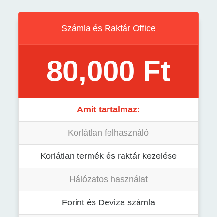
Számla és Raktár Office
80,000 Ft
Amit tartalmaz:
Korlátlan felhasználó
Korlátlan termék és raktár kezelése
Hálózatos használat
Forint és Deviza számla