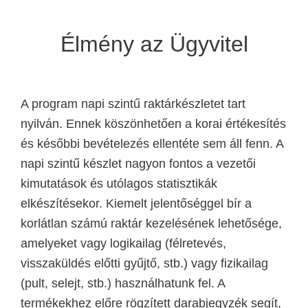
Élmény az Ügyvitel
A program napi szintű raktárkészletet tart
nyilván. Ennek köszönhetően a korai értékesítés
és későbbi bevételezés ellentéte sem áll fenn. A
napi szintű készlet nagyon fontos a vezetői
kimutatások és utólagos statisztikák
elkészítésekor. Kiemelt jelentőséggel bír a
korlátlan számú raktár kezelésének lehetősége,
amelyeket vagy logikailag (félretevés,
visszaküldés előtti gyűjtő, stb.) vagy fizikailag
(pult, selejt, stb.) használhatunk fel. A
termékekhez előre rögzített darabjegyzék segít,