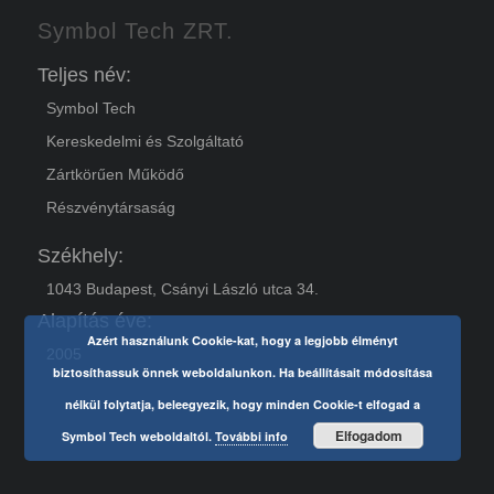
Symbol Tech ZRT.
Teljes név:
Symbol Tech
Kereskedelmi és Szolgáltató
Zártkörűen Működő
Részvénytársaság
Székhely:
1043 Budapest, Csányi László utca 34.
Alapítás éve:
Azért használunk Cookie-kat, hogy a legjobb élményt
2005
biztosíthassuk önnek weboldalunkon. Ha beállításait módosítása
nélkül folytatja, beleegyezik, hogy minden Cookie-t elfogad a
Elfogadom
Symbol Tech weboldaltól.
További info