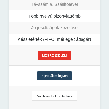
Távszámla, Szállítólevél
Több nyelvű bizonylattömb
Jogosultságok kezelése
Készletérték (FIFO, mérlegelt átlagár)
MEGRENDELEM
Kipróbálom Ingyen
Részletes funkció táblázat