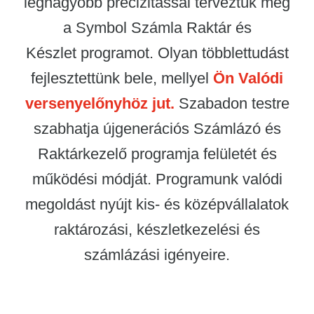
legnagyobb precizitással terveztük meg
a Symbol Számla Raktár és
Készlet programot. Olyan többlettudást
fejlesztettünk bele, mellyel
Ön Valódi
versenyelőnyhöz jut.
Szabadon testre
szabhatja újgenerációs Számlázó és
Raktárkezelő programja felületét és
működési módját. Programunk valódi
megoldást nyújt kis- és középvállalatok
raktározási, készletkezelési és
számlázási igényeire.