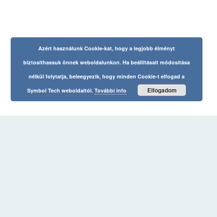
Azért használunk Cookie-kat, hogy a legjobb élményt
biztosíthassuk önnek weboldalunkon. Ha beállításait módosítása
nélkül folytatja, beleegyezik, hogy minden Cookie-t elfogad a
Elfogadom
Symbol Tech weboldaltól.
További info