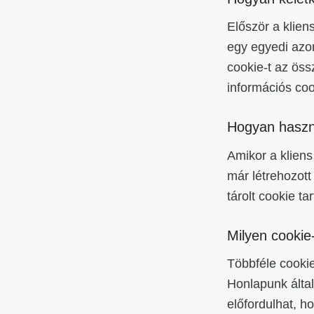
Először a klien
egy egyedi azon
cookie-t az öss
információs coo
Hogyan haszn
Amikor a kliens
már létrehozott 
tárolt cookie ta
Milyen cookie
Többféle cooki
Honlapunk által
előfordulhat, ho