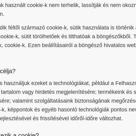
unk használt cookie-k nem terhelik, lassítják és nem okoz
n.
ik féltől származó cookie-k, sütik használata is történik 
ookie-k, sütit törölhetőek és tilthatóak a böngészőkből. 
ik, cookie-k. Ezen beállításairól a böngésző hivatalos web
célja?
is használjuk ezeket a technológiákat, például a Felhas
tartalom vagy hirdetés megjelenítésére; termékeink és s
sére; valamint szolgáltatásaink biztonságának megőrzésé
e-k, képpontok és egyéb hasonló technológiák pontos ne
ejlesztésével és frissítésével időről-időre változhat.
ezik a cookie?