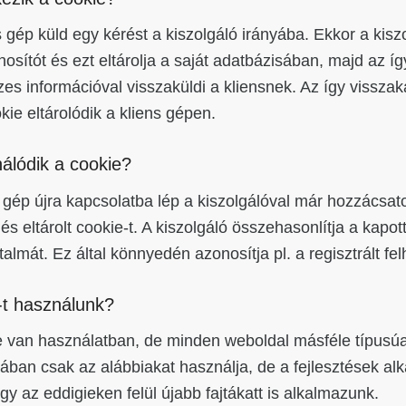
s gép küld egy kérést a kiszolgáló irányába. Ekkor a kisz
osítót és ezt eltárolja a saját adatbázisában, majd az íg
zes információval visszaküldi a kliensnek. Az így visszak
kie eltárolódik a kliens gépen.
álódik a cookie?
 gép újra kapcsolatba lép a kiszolgálóval már hozzácsato
és eltárolt cookie-t. A kiszolgáló összehasonlítja a kapott
rtalmát. Ez által könnyedén azonosítja pl. a regisztrált fe
-t használunk?
e van használatban, de minden weboldal másféle típusúa
ában csak az alábbiakat használja, de a fejlesztések al
gy az eddigieken felül újabb fajtákatt is alkalmazunk.