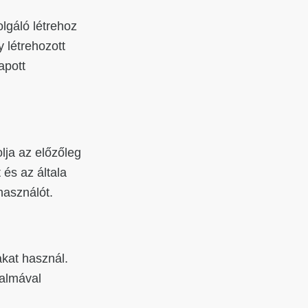
olgáló létrehoz
y létrehozott
apott
lja az előzőleg
 és az általa
lhasználót.
kat használ.
kalmával