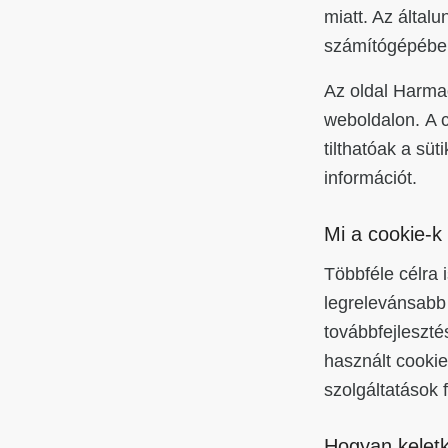
miatt. Az által
számítógépébe
Az oldal Harmad
weboldalon. A c
tilthatóak a süt
információt.
Mi a cookie-k 
Többféle célra 
legrelevánsabb 
továbbfejleszté
használt cooki
szolgáltatások f
Hogyan keletk