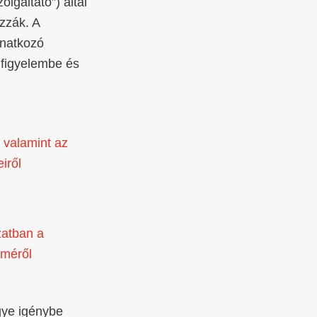
lgáltató”) által
zzák. A
onatkozó
 figyelembe és
, valamint az
iről
zatban a
lméről
gye igénybe