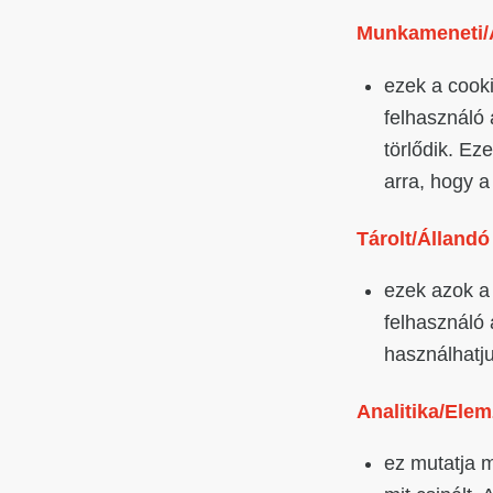
Munkameneti/Á
ezek a cook
felhasználó 
törlődik. E
arra, hogy a
Tárolt/Állandó
ezek azok a
felhasználó a
használhatju
Analitika/Elem
ez mutatja m