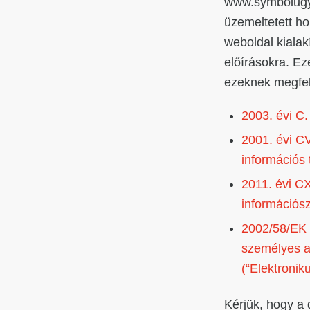
www.symbolugyvi
üzemeltetett ho
weboldal kialak
előírásokra. Ez
ezeknek megfel
2003. évi C.
2001. évi CV
információs
2011. évi CX
információs
2002/58/EK i
személyes a
(“Elektronik
Kérjük, hogy a