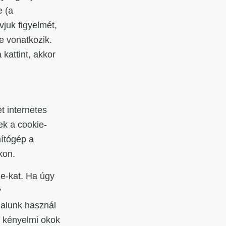
e (a
juk figyelmét,
e vonatkozik.
kattint, akkor
t internetes
ek a cookie-
mítógép a
kon.
ie-kat. Ha úgy
y
dalunk használ
n kényelmi okok