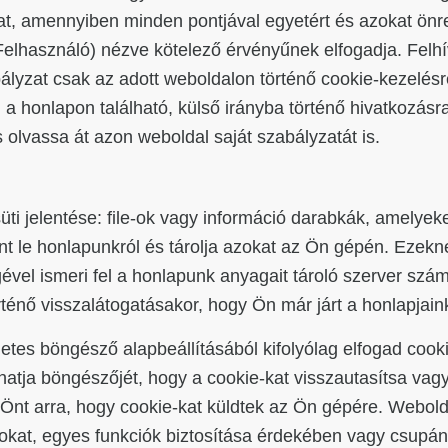
at, amennyiben minden pontjával egyetért és azokat önr
elhasználó) nézve kötelező érvényűnek elfogadja. Felhív
ályzat csak az adott weboldalon történő cookie-kezelésr
 honlapon található, külső irányba történő hivatkozásra 
olvassa át azon weboldal saját szabályzatát is.
üti jelentése: file-ok vagy információ darabkák, amelyeke
t le honlapunkról és tárolja azokat az Ön gépén. Ezekn
ével ismeri fel a honlapunk anyagait tároló szerver szá
ténő visszalátogatásakor, hogy Ön már járt a honlapjain
netes böngésző alapbeállításából kifolyólag elfogad cook
íthatja böngészőjét, hogy a cookie-kat visszautasítsa vag
 Önt arra, hogy cookie-kat küldtek az Ön gépére. Webol
jlokat, egyes funkciók biztosítása érdekében vagy csupá