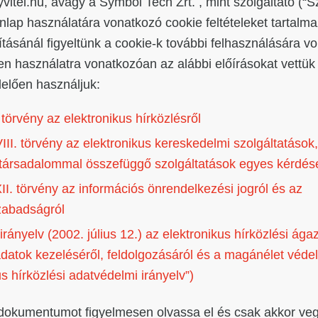
tel.hu, avagy a Symbol Tech Zrt. , mint szolgáltató (“Szo
nlap használatára vonatkozó cookie feltételeket tartalma
ításánál figyeltünk a cookie-k további felhasználására v
en használatra vonatkozóan az alábbi előírásokat vettük
elően használjuk:
 törvény az elektronikus hírközlésről
III. törvény az elektronikus kereskedelmi szolgáltatások
 társadalommal összefüggő szolgáltatások egyes kérdése
II. törvény az információs önrendelkezési jogról és az
zabadságról
rányelv (2002. július 12.) az elektronikus hírközlési ága
datok kezeléséről, feldolgozásáról és a magánélet véde
us hírközlési adatvédelmi irányelv”)
 dokumentumot figyelmesen olvassa el és csak akkor ve