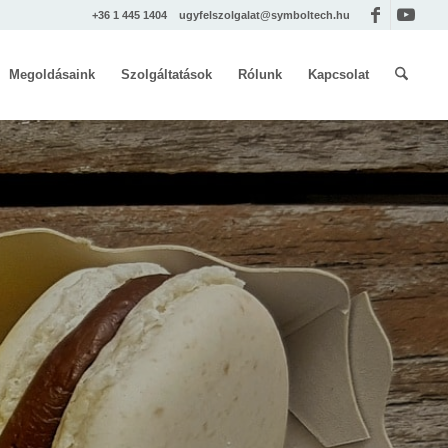
+36 1 445 1404
ugyfelszolgalat@symboltech.hu
Megoldásaink
Szolgáltatások
Rólunk
Kapcsolat