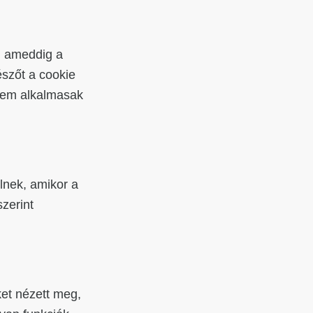
, ameddig a
észőt a cookie
 nem alkalmasak
lnek, amikor a
szerint
ket nézett meg,