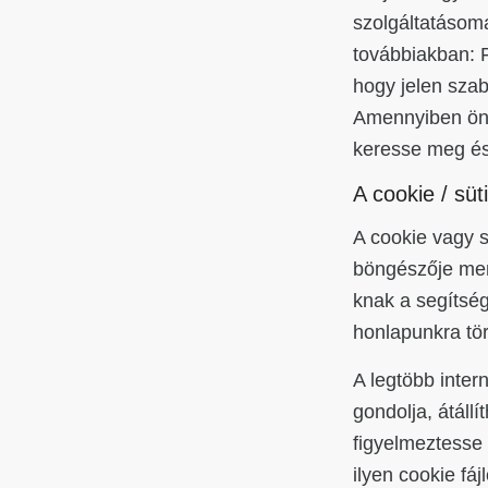
szolgáltatásom
továbbiakban: F
hogy jelen szab
Amennyiben ön a
keresse meg és 
A cookie / süti
A cookie vagy s
böngészője men
knak a segítség
honlapunkra tör
A legtöbb inter
gondolja, átáll
figyelmeztesse
ilyen cookie fá