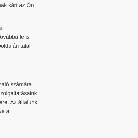
nak kárt az Ön
a
Továbbá le is
oldalán talál
ználó számára
zolgáltatásaink
re. Az általunk
ve a