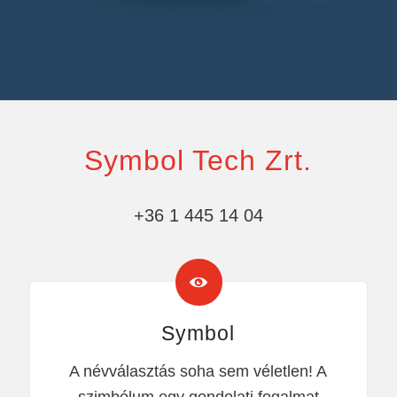
Symbol Tech Zrt.
+36 1 445 14 04
Symbol
A névválasztás soha sem véletlen! A
szimbólum egy gondolati fogalmat