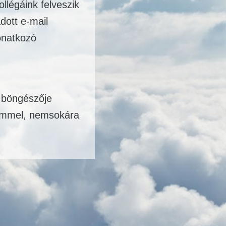
llégáink felveszik
dott e-mail
onatkozó
 böngészője
elemmel, nemsokára