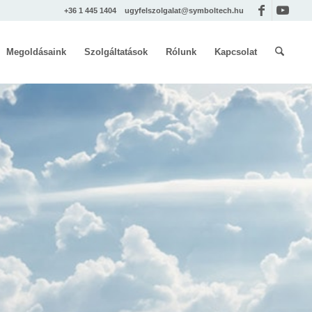
+36 1 445 1404
ugyfelszolgalat@symboltech.hu
Megoldásaink
Szolgáltatások
Rólunk
Kapcsolat