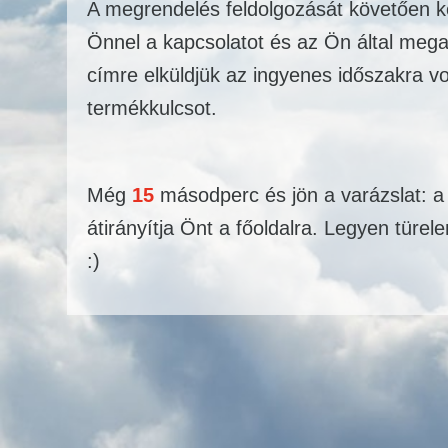
A megrendelés feldolgozását követően ko
Önnel a kapcsolatot és az Ön által mega
címre elküldjük az ingyenes időszakra v
termékkulcsot.
Még
14
másodperc és jön a varázslat: a
átirányítja Önt a főoldalra. Legyen tür
:)