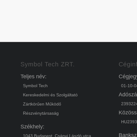
Symbol Tech ZRT.
Cégin
Teljes név:
Cégjeg
Symbol Tech
01-10-0
Adószá
Kereskedelmi és Szolgáltató
2393224
Zártkörűen Működő
Közöss
Részvénytársaság
HU2393
Székhely:
Banksz
1043 Budapest, Csányi László utca