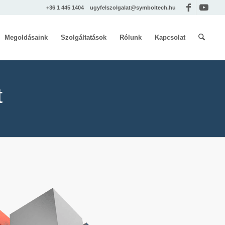
+36 1 445 1404
ugyfelszolgalat@symboltech.hu
Megoldásaink
Szolgáltatások
Rólunk
Kapcsolat
t