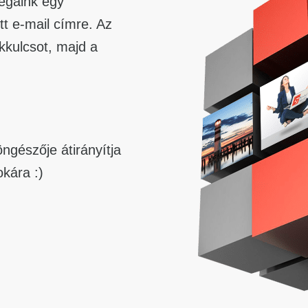
légáink egy
t e-mail címre. Az
kkulcsot, majd a
ngészője átirányítja
kára :)