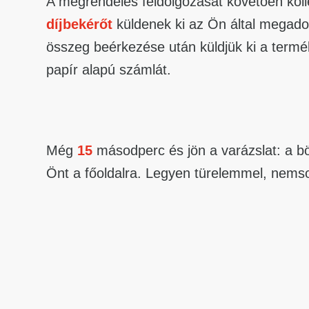
A megrendelés feldolgozását követően kol
díjbekérőt
küldenek ki az Ön által megadot
összeg beérkezése után küldjük ki a termé
papír alapú számlát.
Még
15
másodperc és jön a varázslat: a bö
Önt a főoldalra. Legyen türelemmel, nemso