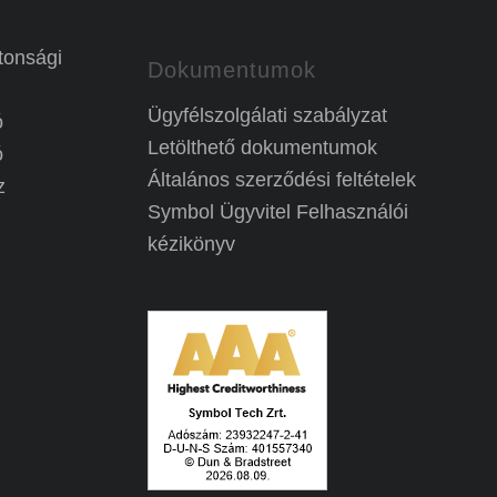
tonsági
Dokumentumok
Ügyfélszolgálati szabályzat
ó
Letölthető dokumentumok
ó
Általános szerződési feltételek
z
Symbol Ügyvitel Felhasználói
kézikönyv