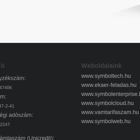
fó
Weboldalaink
www.symboltech.hu
yzékszám:
www.ekaer-feladas.hu
47406
www.symbolenterprise.
m:
www.symbolcloud.hu
7-2-41
www.vamtarifaszam.hu
égi adószám:
www.symbolweb.hu
2247
ámlaszám (Unicredit):