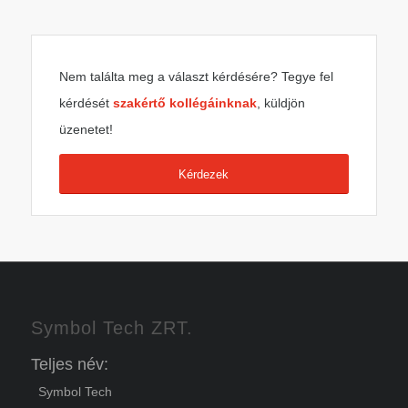
Nem találta meg a választ kérdésére? Tegye fel
kérdését
szakértő kollégáinknak
, küldjön
üzenetet!
Kérdezek
Symbol Tech ZRT.
Teljes név:
Symbol Tech